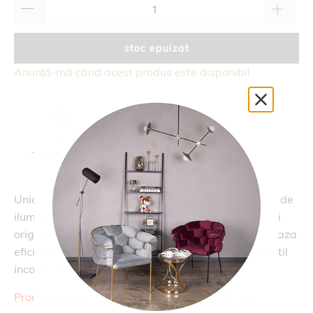
stoc epuizat
Anunță-mă când acest produs este disponibil
SUPORT
RETUR
TELEFONIC
14 ZILE
Unicitatea este principala caracteristica a corpului de
iluminat
LEAF
. Acesta se remarca gratie designului
original, realizat din fasii de metal.
LEAF
va lumineaza
eficient spatiul, in timp ce il accesorizeaza intr-un stil
inconfundabil.
Produs disponibil doar pentru Bucuresti si Ilfov.