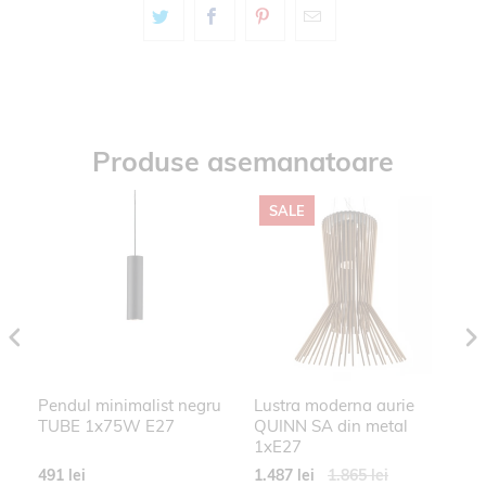
Produse asemanatoare
SALE
NG
Pendul minimalist negru
Lustra moderna aurie
P
TUBE 1x75W E27
QUINN SA din metal
GA
1xE27
1
491 lei
1.487 lei
1.865 lei
21