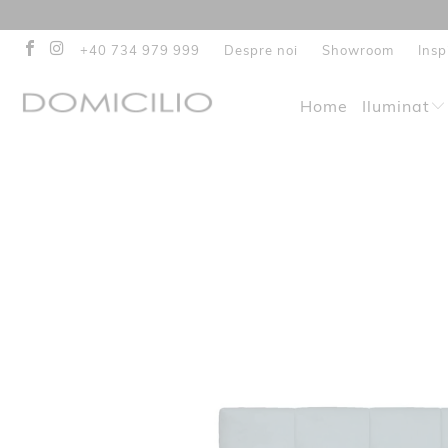
+40 734 979 999
Despre noi
Showroom
Insp
Home
Iluminat