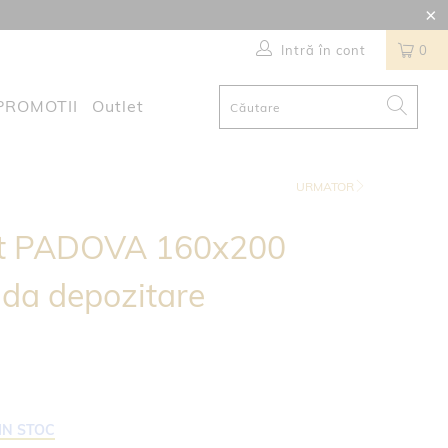
Intră în cont
0
PROMOTII
Outlet
URMATOR
tat PADOVA 160x200
ada depozitare
IN STOC