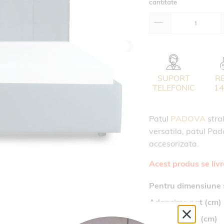
cantitate
SUPORT
R
TELEFONIC
14
Patul
PADOVA
stral
versatila, patul Pa
accesorizata.
Acest produs se liv
Pentru dimensiune 
Adancime pat (cm)
Latime tablie (cm)