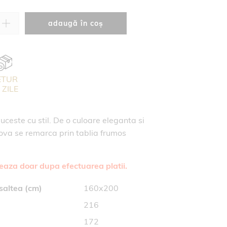
adaugă în coș
ETUR
 ZILE
uceste cu stil. De o culoare eleganta si
dova se remarca prin tablia frumos
reaza doar dupa efectuarea platii.
saltea (cm)
160x200
216
172