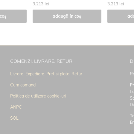
3.213 lei
3.213 lei
coș
adaugă în coș
ad
COMENZI. LIVRARE. RETUR
D
Livrare. Expediere. Pret si plata. Retur
Re
Cum comand
P
Lu
Politica de utilizare cookie-uri
S
D
ANPC
Te
SOL
E