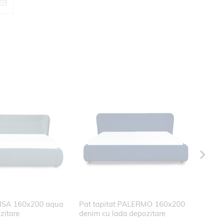
 PISA 160x200 aqua
Pat tapitat PALERMO 160x200
Pat 
zitare
denim cu lada depozitare
aqua 