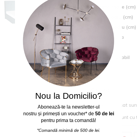
Inaltime tablie
(cm)
Latime cadru (cm)
Inaltime cadru (cm)
Saltea inclusa
Material
Cadru dehusabil
Culoare
Cod
Colectia
Nou la Domicilio?
* In pretul afisat su
Abonează
-
te
la
newsletter-ul
nostru
și
primești
un voucher* de
50 de lei
** Imaginile sunt cu 
pentru prima ta comand
ă
!
*Comandă
minimă
de 500 de lei.