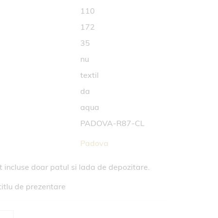
110
172
35
nu
textil
da
aqua
PADOVA-R87-CL
Padova
nt incluse doar patul si lada de depozitare.
titlu de prezentare