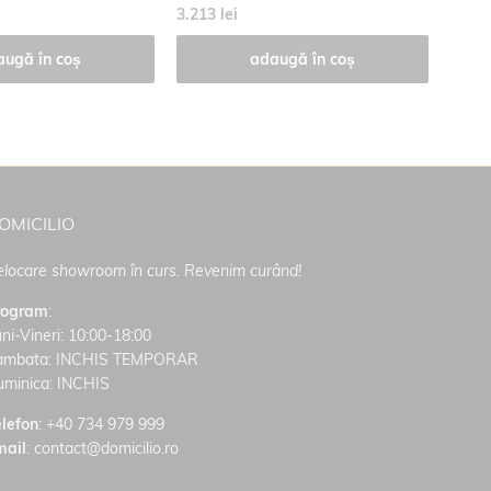
3.213 lei
3.213
augă în coș
adaugă în coș
OMICILIO
locare showroom în curs. Revenim curând!
rogram
:
ni-Vineri: 10:00-18:00
ambata: INCHIS TEMPORAR
uminica: INCHIS
lefon
:
+40 734 979 999
mail
: contact@domicilio.ro