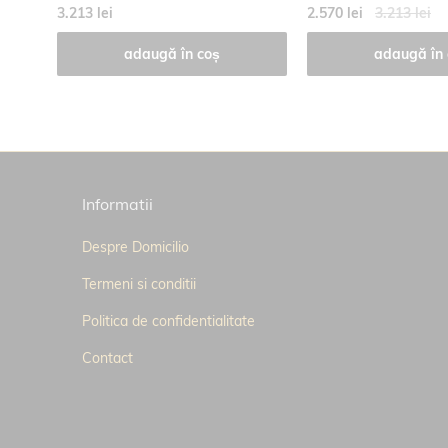
3.213 lei
2.570 lei
3.213 lei
adaugă în coș
adaugă în 
Informatii
Despre Domicilio
Termeni si conditii
Politica de confidentialitate
Contact