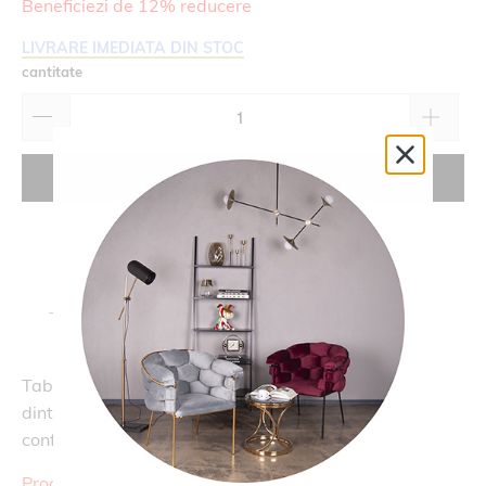
Beneficiezi de 12% reducere
LIVRARE IMEDIATA DIN STOC
cantitate
adaugă în coș
SUPORT
RETUR
TELEFONIC
14 ZILE
Taburet clasic potrivit in orice spatiu. Combinatia
dintre lemn si sezutul generos din piele il fac foarte
confortabil.
Produs disponibil doar pentru Bucuresti si Ilfov.