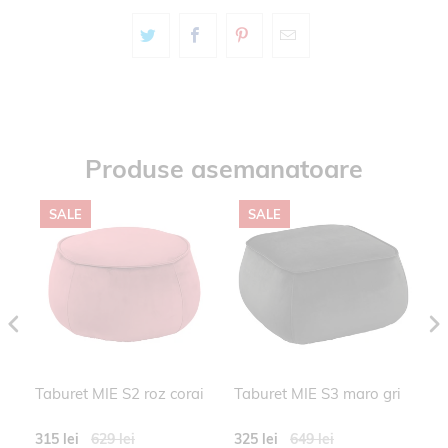
Produse asemanatoare
SALE
SALE
RO
Taburet MIE S2 roz corai
Taburet MIE S3 maro gri
Ta
ma
315 lei
629 lei
325 lei
649 lei
31