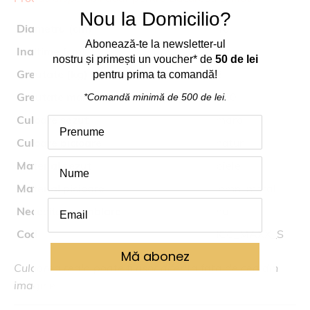
Nou la Domicilio?
Diametru (cm)
40
Abonează
-
te
la
newsletter-ul
Inaltime (cm)
75
nostru
și
primești
un voucher* de
50 de lei
Greutate (kg)
3
pentru prima ta comand
ă
!
Greutate maxima suportata (kg)
120
*Comandă
minimă
de 500 de lei.
Culoare sezut
maro
Culoare picioare
natur
Material sezut
piele
Material picioare
lemn, metal
Necesita asamblare
nu
Cod
ICC_MAXX_S
Mă abonez
Culoarea reala poate fi usor diferita fata de cea din
imagine.