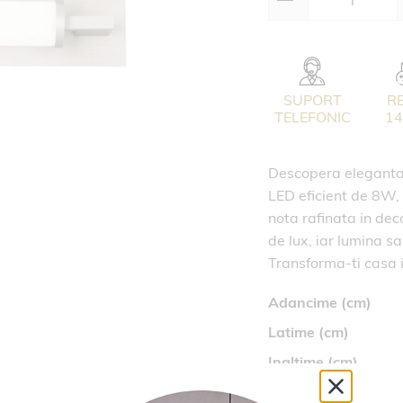
SUPORT
R
TELEFONIC
14
Descopera eleganta
LED eficient de 8W, 
nota rafinata in dec
de lux, iar lumina s
Transforma-ti casa i
Adancime (cm)
Latime (cm)
Inaltime (cm)
Culoare