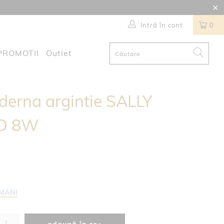
Intră în cont
0
PROMOTII
Outlet
derna argintie SALLY
ED 8W
AMANI