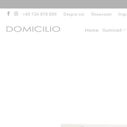
+40 734 979 999
Despre noi
Showroom
Insp
Home
Iluminat