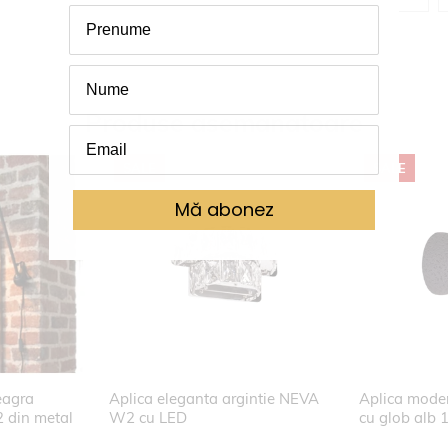
Produse asemanatoare
SALE
SALE
Mă abonez
eagra
Aplica eleganta argintie NEVA
Aplica mod
 din metal
W2 cu LED
cu glob alb 