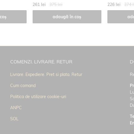
261 lei
375 lei
226 lei
374 l
coș
adaugă în coș
ad
COMENZI. LIVRARE. RETUR
D
Livrare. Expediere. Pret si plata. Retur
Re
Cum comand
P
Lu
Politica de utilizare cookie-uri
S
D
ANPC
Te
SOL
E