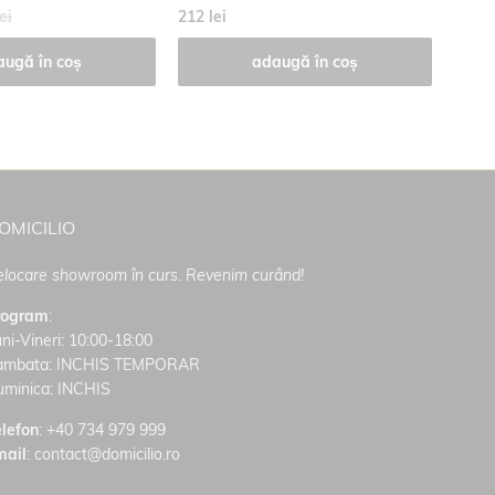
ei
212 lei
108 l
augă în coș
adaugă în coș
OMICILIO
locare showroom în curs. Revenim curând!
rogram
:
ni-Vineri: 10:00-18:00
ambata: INCHIS TEMPORAR
uminica: INCHIS
lefon
:
+40 734 979 999
mail
: contact@domicilio.ro