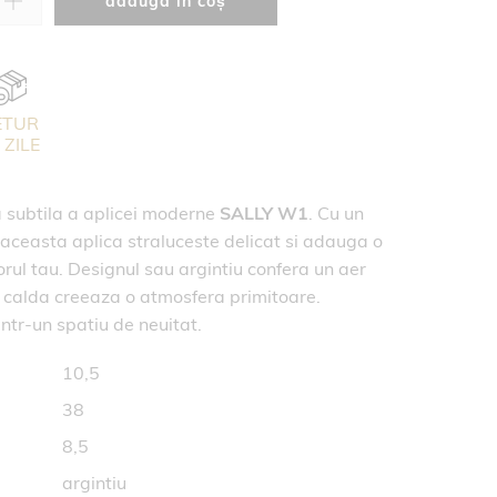
adaugă în coș
ETUR
 ZILE
 subtila a aplicei moderne
SALLY W1
. Cu un
aceasta aplica straluceste delicat si adauga o
orul tau. Designul sau argintiu confera un aer
a calda creeaza o atmosfera primitoare.
ntr-un spatiu de neuitat.
10,5
38
8,5
argintiu