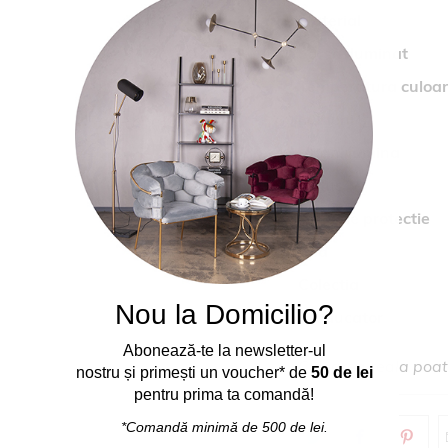
Material
Sursa iluminat
Temperatura culoa
Lumeni
Unghi lumina
Inclus
Grad de protectie
Cod
Colectia
Nou la Domicilio?
Producator
Abonează
-
te
la
newsletter-ul
Culoarea reala poate
nostru
și
primești
un voucher* de
50 de lei
pentru prima ta comand
ă
!
*Comandă
minimă
de 500 de lei.