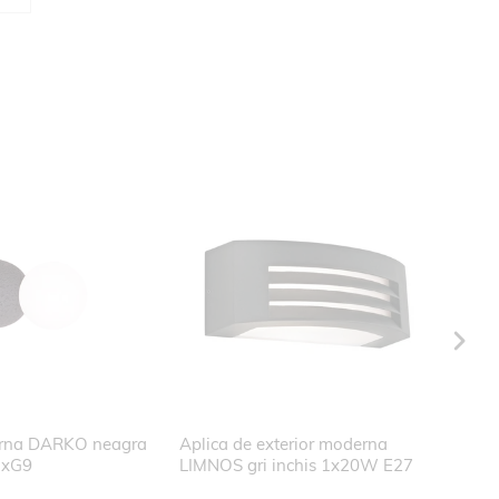
erna DARKO neagra
Aplica de exterior moderna
Aplic
1xG9
LIMNOS gri inchis 1x20W E27
HYDR