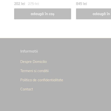
202 lei
275 lei
845 lei
adaugă în coș
adaugă în 
Informatii
Despre Domicilio
Termeni si conditii
Politica de confidentialitate
Contact