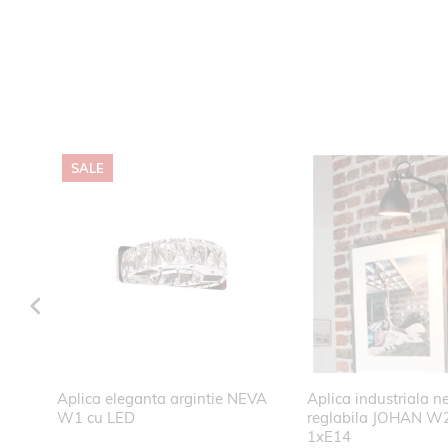
SALE
ta
Aplica eleganta argintie NEVA
Aplica industriala n
0
W1 cu LED
reglabila JOHAN W2
1xE14