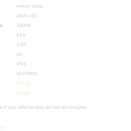
metal, sticla
18W LED
re
3000K
643
120
°
da
IP44
4237900
SALLY
Viokef
 fi usor diferita fata de cea din imagine.