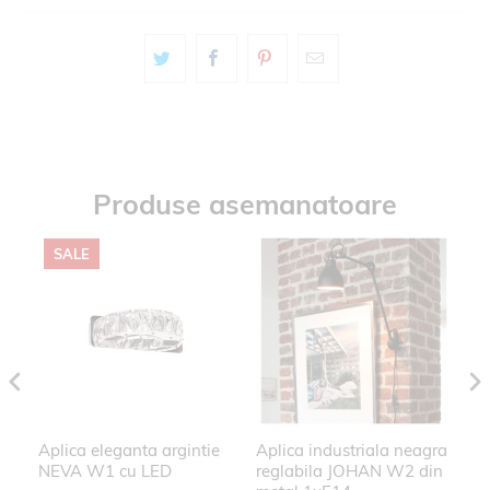
Produse asemanatoare
SALE
Aplica eleganta argintie
Aplica industriala neagra
Ap
NEVA W1 cu LED
reglabila JOHAN W2 din
N