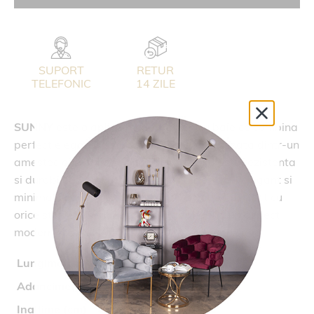
SUPORT
RETUR
TELEFONIC
14 ZILE
SUNNY
este o aplica moderna pentru baie ce combina
perfect eleganta si functionalitatea. Realizata dintr-un
amestec de acrilic si aluminiu, aceasta este rezistenta
si durabila, dar si usor de curatat. Designul elegant si
minimalist al aplicei
SUNNY
se va potrivi perfect cu
orice stil de amenajare a baii, adaugand un aspect
modern si sofisticat in spatiul dvs. de baie.
Lungime(cm)
58.8
Adancime(cm)
10
Inaltime (cm)
7.7