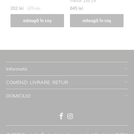
metal 1xE14
202 lei
275 lei
845 lei
26
adaugă în coș
adaugă în coș
Informatii
COMENZI. LIVRARE. RETUR
DOMICILIO