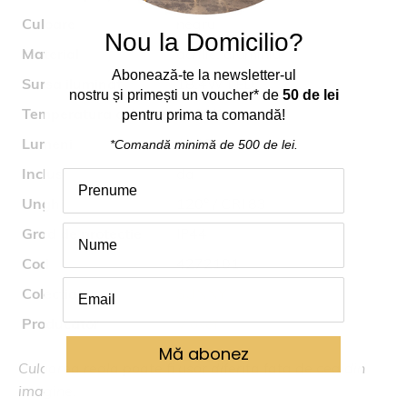
Culoare
negru
Nou la Domicilio?
Material
acrilic, aluminiu
Abonează
-
te
la
newsletter-ul
Sursa iluminat
18.4W LED
nostru
și
primești
un voucher* de
50 de lei
Temperatura culoare
3000K
pentru prima ta comand
ă
!
Lumeni
1469
*Comandă
minimă
de 500 de lei.
Inclus
da
Unghi
120
° /
CRI 83
Grad de protectie
IP44
Cod
4272101
Colectia
SUNNY
Producator
Viokef
Mă abonez
Culoarea reala poate fi usor diferita fata de cea din
imagine.