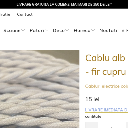
LIVRARE GRATUITA LA COMENZI MAI MARI DE 350 DE LEI
*
iratie
Contact
Scaune
Paturi
Deco
Horeca
Noutati
⭐ 
Cablu alb 
- fir cupr
Cabluri electrice col
15 lei
LIVRARE IMEDIATA D
cantitate