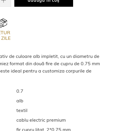
adaugă în coș
ETUR
 ZILE
ativ de culoare alb impletit, cu un diametru de
 miez format din două fire de cupru de 0.75 mm
 este ideal pentru a customiza corpurile de
0.7
alb
textil
cablu electric premium
fir cupru litat, 2*0.75 mm