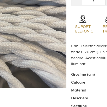
SUPORT
R
TELEFONIC
14
Cablu electric decor
fir de 0.70 cm și un
fiecare. Acest cablu
iluminat.
Grosime (cm)
Culoare
Material
Descriere
Sectiune