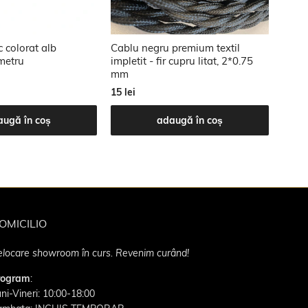
c colorat alb
Cablu negru premium textil
Cablu
 metru
impletit - fir cupru litat, 2*0.75
- fir
mm
15 lei
15 lei
augă în coș
adaugă în coș
OMICILIO
locare showroom în curs. Revenim curând!
rogram
:
ni-Vineri: 10:00-18:00