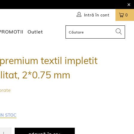
Intră în cont
0
PROMOTII
Outlet
premium textil impletit
u litat, 2*0.75 mm
orate
IN STOC