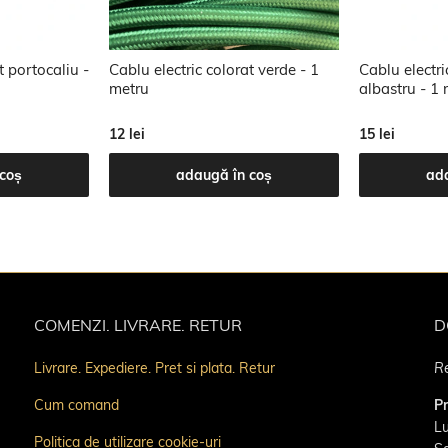
t portocaliu -
Cablu electric colorat verde - 1
Cablu electri
metru
albastru - 1
12 lei
15 lei
coș
adaugă în coș
ad
COMENZI. LIVRARE. RETUR
D
Livrare. Expediere. Pret si plata. Retur
Re
Cum comand
P
Lu
Politica de utilizare cookie-uri