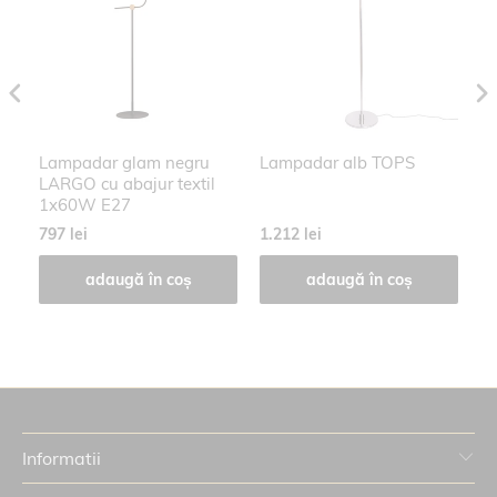
Lampadar glam negru
Lampadar alb TOPS
L
LARGO cu abajur textil
V
1x60W E27
E
797 lei
1.212 lei
38
adaugă în coș
adaugă în coș
Informatii