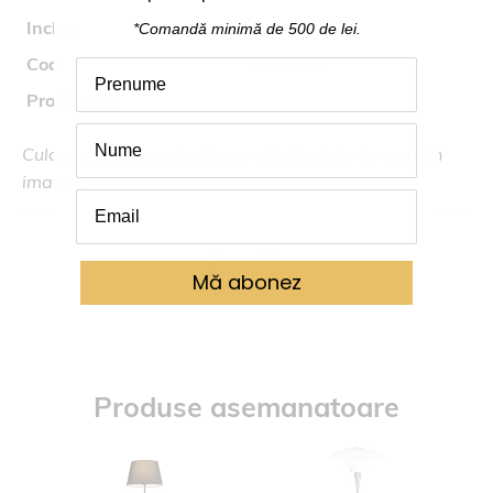
Inclus
nu
*Comandă
minimă
de 500 de lei.
Cod
4204100
Producator
Viokef
Culoarea reala poate fi usor diferita fata de cea din
imagine.
Mă abonez
Produse asemanatoare