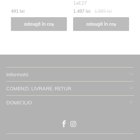
1xE27
1
491 lei
1.487 lei
1.865 lei
21
adaugă în coș
adaugă în coș
Informatii
COMENZI. LIVRARE. RETUR
DOMICILIO