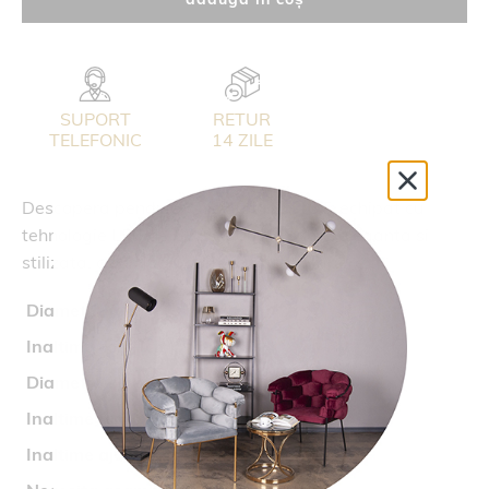
SUPORT
RETUR
TELEFONIC
14 ZILE
Descopera pendulul chic auriu
ELLIOT
, echipat cu
tehnologie LED de 5W. Adauga o nota eleganta si
stilizata, cu un luciu aurit, in orice incapere.
Diametru (cm)
8
Inaltime corp (cm)
50
Diametru corp (cm)
3,2
Inaltime (cm)
140
Inaltime ajustabila
da