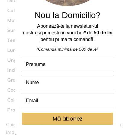
Necesita asamblare
nu
Culoare
auriu
Nou la Domicilio?
Material
metal
Abonează
-
te
la
newsletter-ul
Sursa iluminat
5W LED
nostru
și
primești
un voucher* de
50 de lei
pentru prima ta comand
ă
!
Temperatura culoare
3000K
*Comandă
minimă
de 500 de lei.
Lumeni
450
Unghi lumina
140
°
Inclus
da
Grad de protectie
IP20
Cod
4201700
Colectia
ELLIOT
Producator
Viokef
Mă abonez
Culoarea reala poate fi usor diferita fata de cea din
imagine.