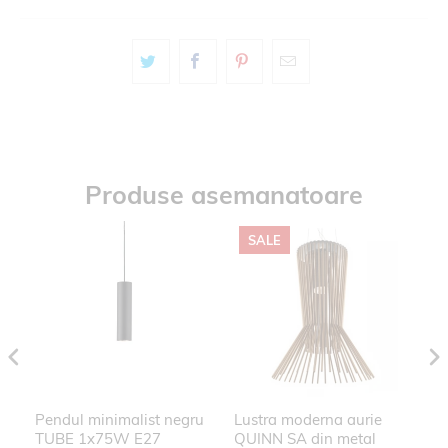
Produse asemanatoare
SALE
NG
Pendul minimalist negru
Lustra moderna aurie
P
TUBE 1x75W E27
QUINN SA din metal
GA