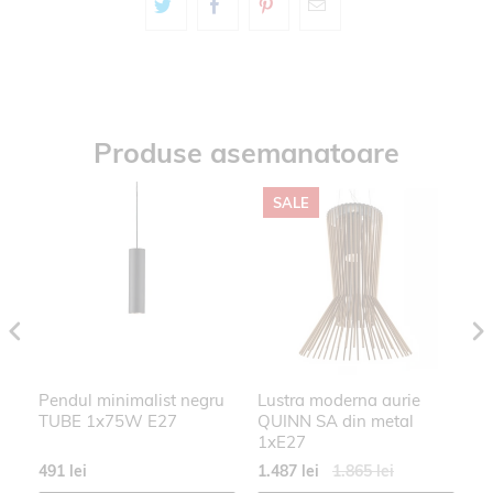
Produse asemanatoare
SALE
NG
Pendul minimalist negru
Lustra moderna aurie
P
TUBE 1x75W E27
QUINN SA din metal
GA
1xE27
1
491 lei
1.487 lei
1.865 lei
21