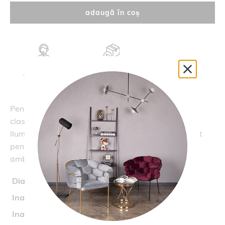
adaugă în coș
SUPORT
RETUR
TELEFONIC
14 ZILE
Pendulul elegant din metal
CAIRO S1
aduce un stil
clasic in casa ta cu un glob de sticla ambrat.
Iluminarea sa calda si designul rafinat fac din acest
pendul o alegere excelenta pentru iluminatul
ambiental.
Diametru (cm)
26
Inaltime corp (cm)
26
Inaltime (cm)
150