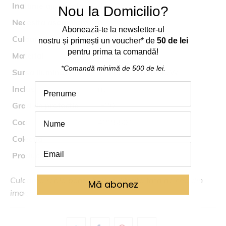
Inaltime ajustabila
da
Nou la Domicilio?
Necesita asamblare
nu
Abonează
-
te
la
newsletter-ul
Culoare
ambrat, negru
nostru
și
primești
un voucher* de
50 de lei
pentru prima ta comand
ă
!
Material
sticla, metal
*Comandă
minimă
de 500 de lei.
Sursa iluminat
1* bec E27 max 40W
Inclus
nu
Grad de protectie
IP20
Cod
4225501
Colectia
CAIRO
Producator
Viokef
Culoarea reala poate fi usor diferita fata de cea din
Mă abonez
imagine.