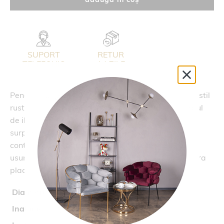
SUPORT
RETUR
TELEFONIC
14 ZILE
Pendulul
GHEISA
este ideal pentru o amenajare in stil
rustic si va ilumineaza eficient spatiul vostru. Corpul
de iluminat are o structura de lemn si metal si
surprinde prin designul deosebit cu detalii atent
conturate. Cromatica versatila il integreaza cu
usurinta in decorul vostru, contribuind la o atmosfera
placuta.
Diametru (cm)
40
Inaltime abajur (cm)
20