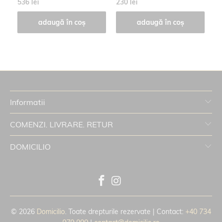
536 lei
230 lei
27
adaugă în coș
adaugă în coș
Informatii
COMENZI. LIVRARE. RETUR
DOMICILIO
© 2026
Domicilio
. Toate drepturile rezervate | Contact:
+40 734