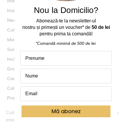
Inaltime (cm)
123
Nou la Domicilio?
Inaltime ajustabila
da
Necesita asamblare
nu
Abonează
-
te
la
newsletter-ul
nostru
și
primești
un voucher* de
50 de lei
Culoare
negru, natur
pentru prima ta comand
ă
!
Material
ratan, metal
*Comandă
minimă
de 500 de lei.
Sursa iluminat
1* bec E27 max 40W
Inclus
nu
Grad de protectie
IP20
Cod
4267700
Colectia
GHEISA
Producator
Viokef
Mă abonez
Culoarea reala poate fi usor diferita fata de cea din
imagine.