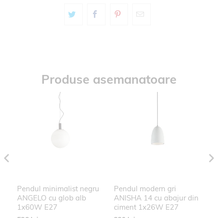
Produse asemanatoare
Pendul minimalist negru
Pendul modern gri
P
ANGELO cu glob alb
ANISHA 14 cu abajur din
A
1x60W E27
ciment 1x26W E27
c