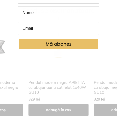
Produse asemanatoare
Mă abonez
moderna
Pendul modern negru ARIETTA
Pendul mode
xtil negru
cu abajur auriu catifelat 1x40W
cu abajur ne
GU10
GU10
329 lei
329 lei
coș
adaugă în coș
ad