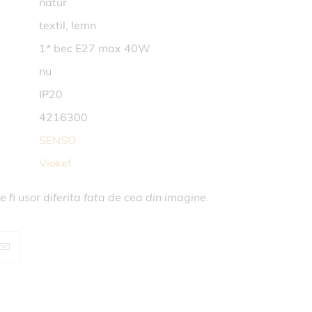
natur
textil, lemn
1* bec E27 max 40W
nu
IP20
4216300
SENSO
Viokef
 fi usor diferita fata de cea din imagine.