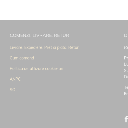
COMENZI. LIVRARE. RETUR
D
Livrare. Expediere. Pret si plata. Retur
Re
Cum comand
P
Lu
Politica de utilizare cookie-uri
S
D
ANPC
Te
SOL
E