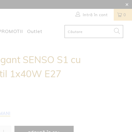
Intră în cont
0
PROMOTII
Outlet
egant SENSO S1 cu
xtil 1x40W E27
AMANI