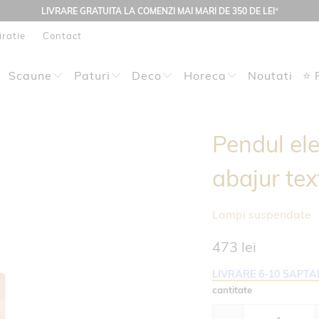
LIVRARE GRATUITA LA COMENZI MAI MARI DE 350 DE LEI
*
iratie
Contact
Scaune
Paturi
Deco
Horeca
Noutati
⭐ 
Pendul el
abajur te
Lampi suspendate
473 lei
LIVRARE 6-10 SAPT
cantitate