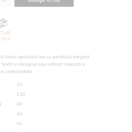
adaugă în coș
ETUR
 ZILE
l clasic spatiului tau cu pendulul elegant
 textil si designul sau rafinat creeaza o
si confortabila.
20
120
)
40
da
e
nu