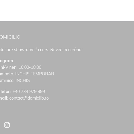
OMICILIO
locare showroom în curs. Revenim curând!
rogram
:
ni-Vineri: 10:00-18:00
ambata: INCHIS TEMPORAR
uminica: INCHIS
lefon
:
+40 734 979 999
mail
: contact@domicilio.ro