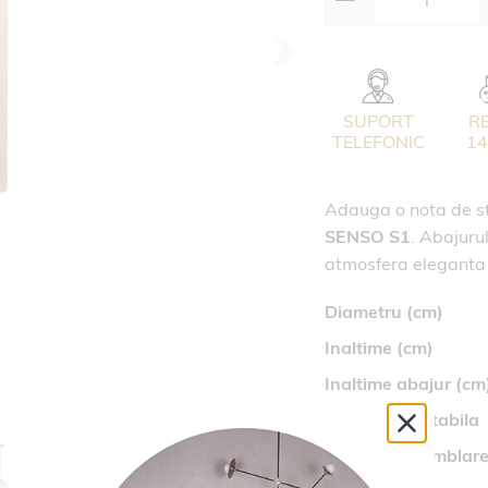
SUPORT
R
TELEFONIC
14
Adauga o nota de sti
SENSO S1
. Abajurul
atmosfera eleganta 
Diametru (cm)
Inaltime (cm)
Inaltime abajur (cm
Inaltime ajustabila
Necesita asamblar