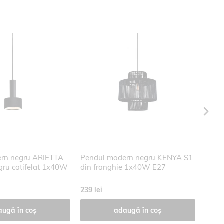
rn negru ARIETTA
Pendul modern negru KENYA S1
Pend
gru catifelat 1x40W
din franghie 1x40W E27
din 
239 lei
284 l
augă în coș
adaugă în coș