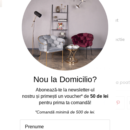
Culoare
Material
Sursa iluminat
Inclus
Grad de protectie
Cod
Colectia
Producator
Nou la Domicilio?
Culoarea reala poate
Abonează
-
te
la
newsletter-ul
nostru
și
primești
un voucher* de
50 de lei
pentru prima ta comand
ă
!
*Comandă
minimă
de 500 de lei.