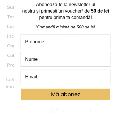
Abonează
-
te
la
newsletter-ul
Sursa iluminat
42W LED
nostru
și
primești
un voucher* de
50 de lei
Temperatura culoare
3000K
pentru prima ta comand
ă
!
Lumeni
3245
*Comandă
minimă
de 500 de lei.
Inclus
da
Cod
4173700
Colectia
LINUS
Producator
Viokef
Culoarea reala poate fi usor diferita fata de cea din
imagine.
Mă abonez