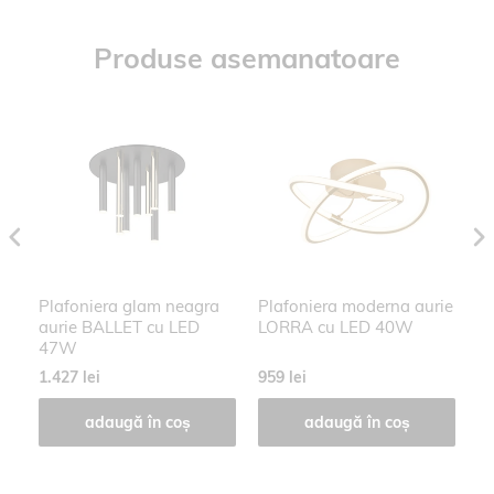
Produse asemanatoare
m
Plafoniera glam neagra
Plafoniera moderna aurie
P
5
aurie BALLET cu LED
LORRA cu LED 40W
AM
47W
L
1.427 lei
959 lei
29
adaugă în coș
adaugă în coș