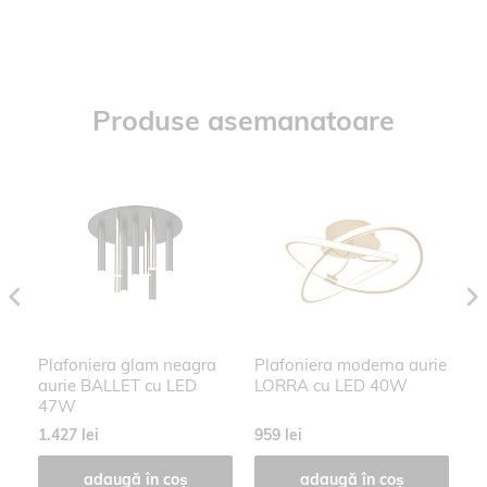
Produse asemanatoare
m
Plafoniera glam neagra
Plafoniera moderna aurie
P
5
aurie BALLET cu LED
LORRA cu LED 40W
AM
47W
L
1.427 lei
959 lei
29
adaugă în coș
adaugă în coș