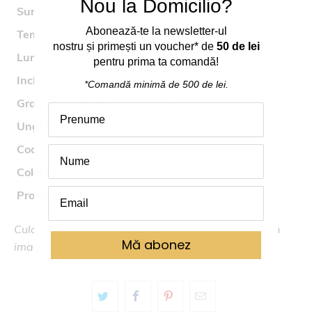
Nou la Domicilio?
Sursa iluminat
27W LED
Abonează
-
te
la
newsletter-ul
Temperatura culoare
3000K
nostru
și
primești
un voucher* de
50 de lei
Lumeni
1380
pentru prima ta comand
ă
!
Inclus
da
*Comandă
minimă
de 500 de lei.
Grad de protectie
IP20
Unghi
120
° /
CRI 84
Cod
4271800
Colectia
KATIA
Producator
Viokef
Culoarea reala poate fi usor diferita fata de cea din
Mă abonez
imagine.