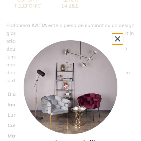
TELEFONIC
14 ZILE
Plafoniera
KATIA
este o piesa de iluminat cu un design
glamour si elegant, care adauga un accent deosebit in
orice incapere. Aceasta plafoniera este dotata cu
doua surse de lumina, care produc un total de 1380
lumeni. Plafoniera
KATIA
este perfecta pentru a fi
montata intr-o sufragerie, hol sau chiar intr-un
dormitor, adaugand o nota sofisticata si stralucitoare
la decorul dumneavoastra.
Diametru (cm)
40
Inaltime (cm)
10.3
Lungime (cm)
61
Culoare
aurie
Material
metal, acrilic