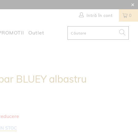
Intră în cont
0
PROMOTII
Outlet
bar BLUEY albastru
reducere
IN STOC