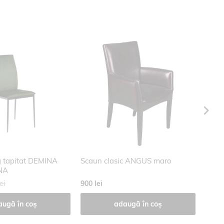
SA
g tapitat DEMINA
Scaun clasic ANGUS maro
Scau
NA
ei
900 lei
600 l
augă în coș
adaugă în coș