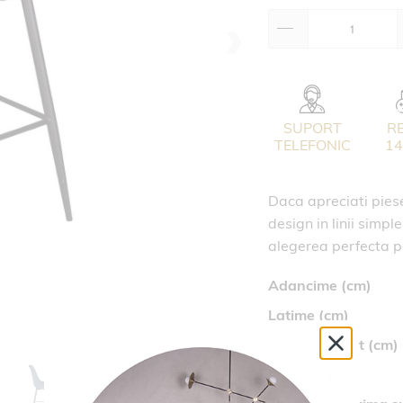
SUPORT
R
TELEFONIC
14
Daca apreciati piese
design in linii simpl
alegerea perfecta p
Adancime (cm)
Latime (cm)
Inaltime sezut (cm)
Inaltime (cm)