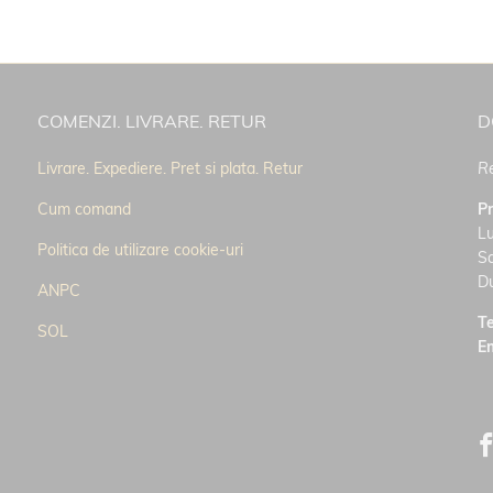
COMENZI. LIVRARE. RETUR
D
Livrare. Expediere. Pret si plata. Retur
Re
Cum comand
P
Lu
Politica de utilizare cookie-uri
S
D
ANPC
Te
SOL
E