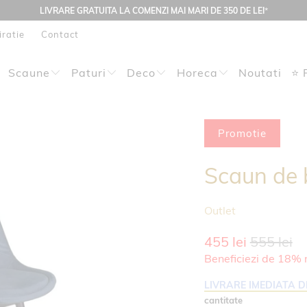
LIVRARE GRATUITA LA COMENZI MAI MARI DE 350 DE LEI
*
iratie
Contact
Scaune
Paturi
Deco
Horeca
Noutati
⭐ 
Promotie
Scaun de 
Outlet
455 lei
555 lei
Beneficiezi de 18% 
LIVRARE IMEDIATA D
cantitate