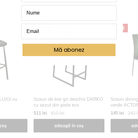
Produse asemanatoare
SALE
SALE
Mă abonez
LUIGI cu
Scaun de bar gri deschis DARKO
Scaun dinin
cu sezut din piele eco
verde ACTO
511 lei
611 lei
145 lei
242 l
coș
adaugă în coș
ad