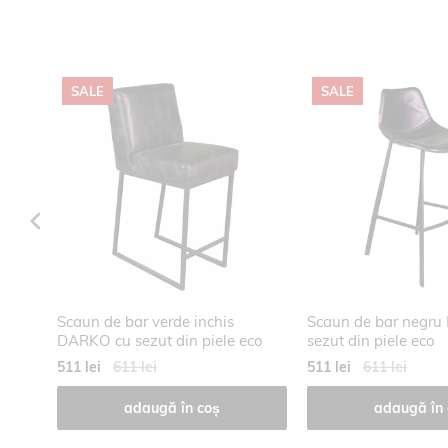
SALE
SALE
HIE S
Scaun de bar verde inchis
Scaun de bar negru 
DARKO cu sezut din piele eco
sezut din piele eco
511 lei
611 lei
511 lei
611 lei
adaugă în coș
adaugă în 