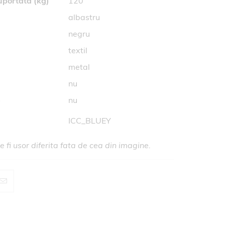
portata (kg)
120
albastru
negru
textil
metal
nu
e
nu
ICC_BLUEY
 fi usor diferita fata de cea din imagine.