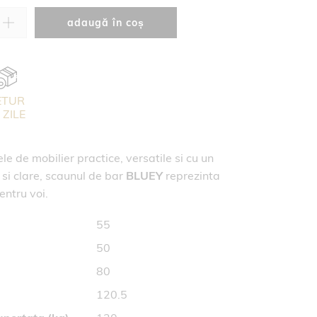
adaugă în coș
ETUR
 ZILE
le de mobilier practice, versatile si cu un
e si clare, scaunul de bar
BLUEY
reprezinta
entru voi.
55
50
80
120.5