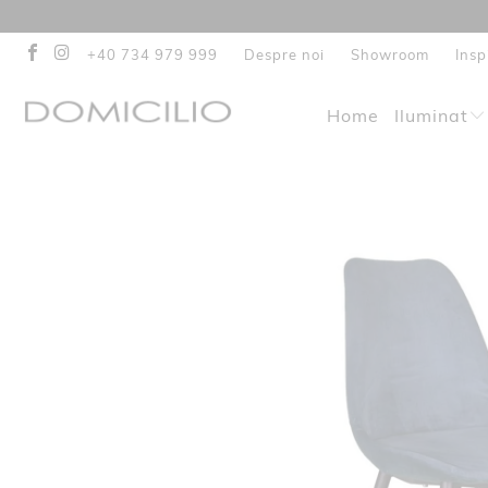
+40 734 979 999
Despre noi
Showroom
Insp
Home
Iluminat