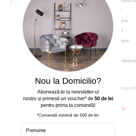
Greutate maxima su
Culoare sezut
Culoare picioare
Material sezut
Material picioare
Stivuibil
Necesita asamblar
Cod
Nou la Domicilio?
Culoarea reala poate
Abonează
-
te
la
newsletter-ul
nostru
și
primești
un voucher* de
50 de lei
pentru prima ta comand
ă
!
*Comandă
minimă
de 500 de lei.