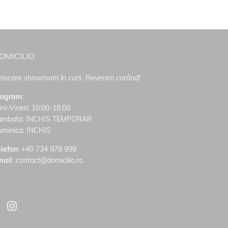
OMICILIO
locare showroom în curs. Revenim curând!
rogram
:
ni-Vineri: 10:00-18:00
ambata: INCHIS TEMPORAR
uminica: INCHIS
lefon
:
+40 734 979 999
mail
: contact@domicilio.ro