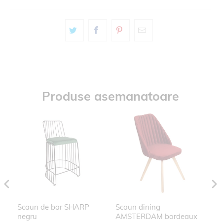
Produse asemanatoare
RO
Scaun de bar SHARP
Scaun dining
Ap
negru
AMSTERDAM bordeaux
V