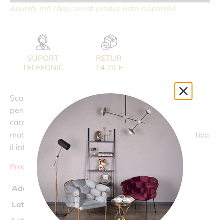
Anunță-mă când acest produs este disponibil
SUPORT
RETUR
TELEFONIC
14 ZILE
Scaunul din gama
OASIS
este alegerea eleganta
pentru o zona de dining in care rafinamentul este o
caracteristica de baza. Scaunul este tapitat cu
material textil, pentru un plus de confort, iar cromatica
il integreaza in decoruri dintre cele mai diverse.
Produs disponibil doar pentru Bucuresti si Ilfov.
Adancime (cm)
60
Latime (cm)
53