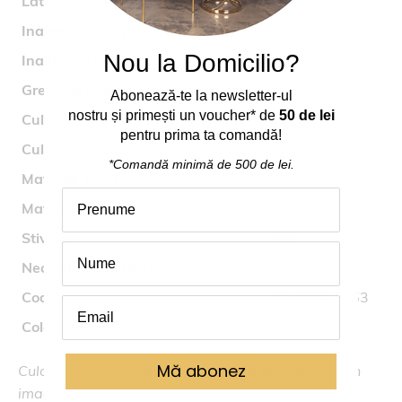
Latime sezut (cm)
40
Inaltime sezut (cm)
50
Nou la Domicilio?
Inaltime (cm)
89
Greutate maxima suportata (kg)
150
Abonează
-
te
la
newsletter-ul
nostru
și
primești
un voucher* de
50 de lei
Culoare
silver
pentru prima ta comand
ă
!
Culoare picioare
negru
*Comandă
minimă
de 500 de lei.
Material sezut
textil
Material picioare
metal
Stivuibil
nu
Necesita asamblare
nu
Cod
OasisSilver53
Colectia
OASIS
Mă abonez
Culoarea reala poate fi usor diferita fata de cea din
imagine.