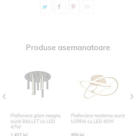
Produse asemanatoare
m
Plafoniera glam neagra
Plafoniera moderna aurie
P
5
aurie BALLET cu LED
LORRA cu LED 40W
AM
47W
L
1.427 lei
959 lei
29