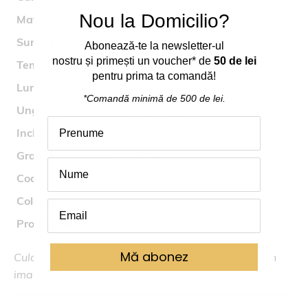
Nou la Domicilio?
Material
metal
Sursa iluminat
4W LED
Abonează
-
te
la
newsletter-ul
nostru
și
primești
un voucher* de
50 de lei
Temperatura culoare
3000K
pentru prima ta comand
ă
!
Lumeni
200
*Comandă
minimă
de 500 de lei.
Unghi lumina
25° / CRI 81
Inclus
da
Grad de protectie
IP20
Cod
4290900
Colectia
ZENIA
Producator
Viokef
Mă abonez
Culoarea reala poate fi usor diferita fata de cea din
imagine.