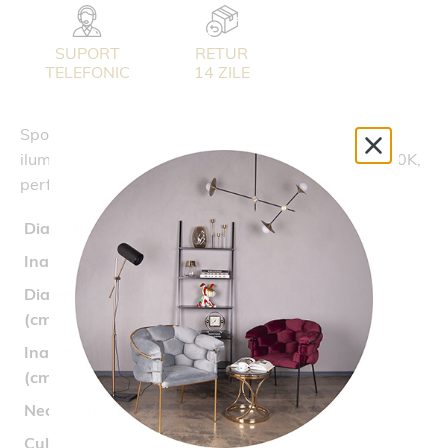
SUPORT
RETUR
TELEFONIC
14 ZILE
Spotul
ZENIA S
negru 4W, solutia ideala pentru
iluminat elegant. Design minimalist, lumina de 3000K,
perfect pentru orice decor contemporan.
Diametru capac (cm)
5
Inaltime corp (cm)
8,5
Diametru proiector
1,6
(cm)
Inaltime proiector
20
(cm)
Necesita asamblare
nu
Culoare
negru