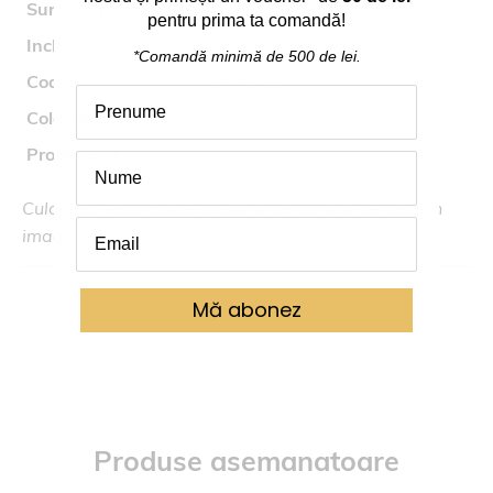
Sursa iluminat
1* bec GU10 max 50W
pentru prima ta comand
ă
!
Inclus
nu
*Comandă
minimă
de 500 de lei.
Cod
4144101
Colectia
DICE
Producator
Viokef
Culoarea reala poate fi usor diferita fata de cea din
imagine.
Mă abonez
Produse asemanatoare