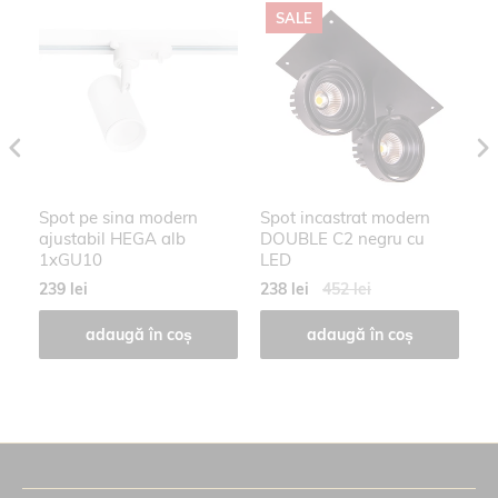
SALE
Spot pe sina modern
Spot incastrat modern
Sp
W
ajustabil HEGA alb
DOUBLE C2 negru cu
E
1xGU10
LED
239 lei
238 lei
452 lei
21
adaugă în coș
adaugă în coș