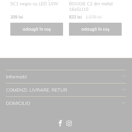
SC1 negru cu LED 10W
BOUGIE C2 din metal
R
16xGU10
m
309 lei
833 lei
1.078 lei
29
adaugă în coș
adaugă în coș
Informatii
COMENZI. LIVRARE. RETUR
DOMICILIO