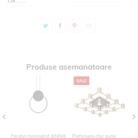
Colectia
SINGLE & DOUBLE
Produse asemanatoare
SALE
Pendul minimalist JENNIX
Plafoniera chic aurie
Pl