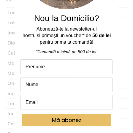
Lungime (cm)
11
Nou la Domicilio?
Latime (cm)
11
Abonează
-
te
la
newsletter-ul
Inaltime (cm)
13
nostru
și
primești
un voucher* de
50 de lei
pentru prima ta comand
ă
!
Diametru carota (cm)
6
*Comandă
minimă
de 500 de lei.
Culoare
alb
Material
metal
Montaj
incastrat in tavan
Orientabil
da
Sursa iluminat
12W LED
Temperatura culoare
3000K
Inclus
da
Mă abonez
Cod
LA92C1WH