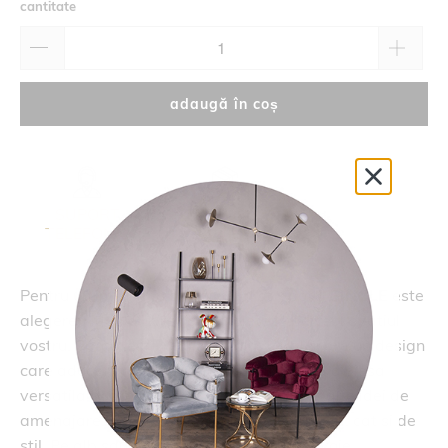
cantitate
adaugă în coș
SUPORT
RETUR
TELEFONIC
14 ZILE
Pentru un interior in stil minimalist, spotul
SINGLE
este
alegerea ideala care sa completeze perfect spatiul
vostru. Spotul este realizata din metal si are un design
care aduce un plus de autenticitate. Fiind o piesa
versatila poate fi cu usurinta inclusa si in alte idei de
amenajare, aducand atat un plus de lumina, cat si de
stil. Pe alb sau pe negru, dupa cum ai nevoie.